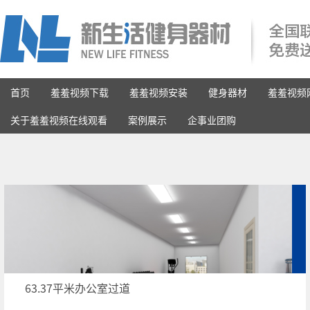
首页
羞羞视频下载
羞羞视频安装
健身器材
羞羞视频
关于羞羞视频在线观看
案例展示
企事业团购
63.37平米办公室过道