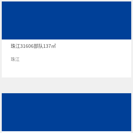
珠江31606部队137㎡
珠江