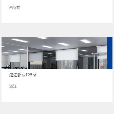
西安市
湛江部队125㎡
湛江