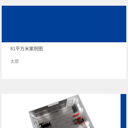
81平方米案例图
太原